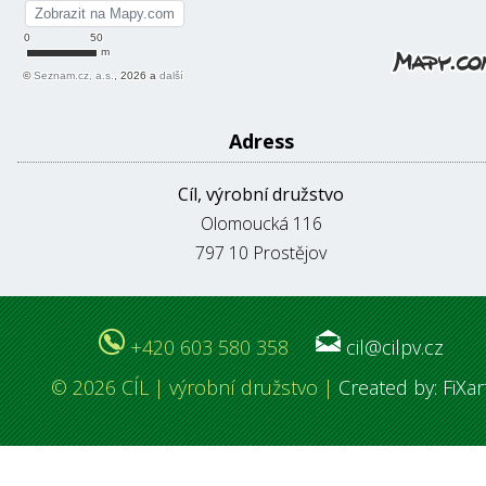
Adress
Cíl, výrobní družstvo
Olomoucká 116
797 10 Prostějov
+420 603 580 358
cil@cilpv.cz
© 2026 CÍL | výrobní družstvo |
Created by: FiXar